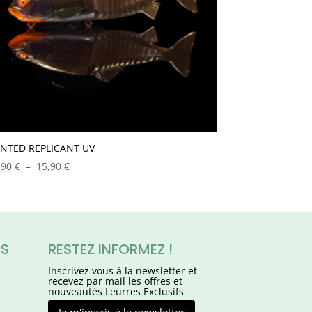
INTED REPLICANT UV
Plage
,90
€
–
15,90
€
de
prix :
13,90 €
à
15,90 €
ES
RESTEZ INFORMEZ !
Inscrivez vous à la newsletter et
recevez par mail les offres et
nouveautés Leurres Exclusifs
Je m'inscris à la newsletter