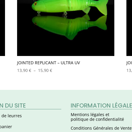
JOINTED REPLICANT – ULTRA UV
JO
Plage
13,90
€
–
15,90
€
13
de
prix :
13,90 €
à
15,90 €
N DU SITE
INFORMATION LÉGAL
Mentions légales et
 de leurres
politique de confidentialité
panier
Conditions Générales de Vente