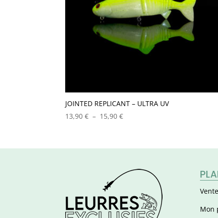
JOINTED REPLICANT – ULTRA UV
Plage
13,90
€
–
15,90
€
de
prix :
13,90 €
à
15,90 €
PLA
Vente
Mon 