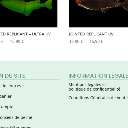
TED REPLICANT – ULTRA UV
JOINTED REPLICANT UV
Plage
Plage
0
€
–
15,90
€
13,90
€
–
15,90
€
de
de
prix :
prix :
13,90 €
13,90 €
à
à
15,90 €
15,90 €
N DU SITE
INFORMATION LÉGAL
Mentions légales et
 de leurres
politique de confidentialité
panier
Conditions Générales de Vente
compte
onseils de pêche
ions fréquentes