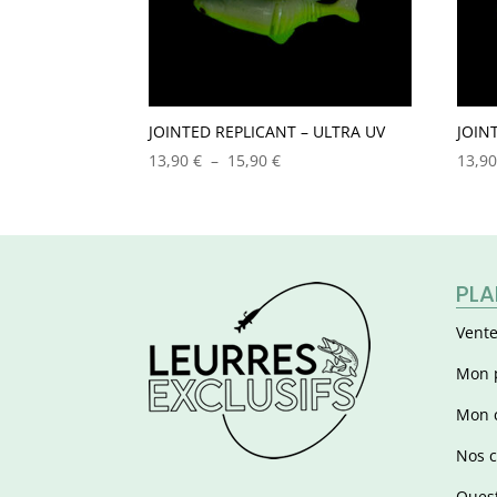
JOINTED REPLICANT – ULTRA UV
JOIN
Plage
13,90
€
–
15,90
€
13,9
de
prix :
13,90 €
à
15,90 €
PLA
Vente
Mon 
Mon 
Nos c
Quest