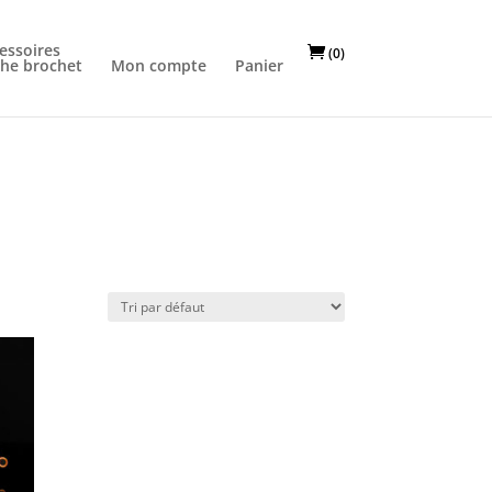
essoires
(0)
he brochet
Mon compte
Panier