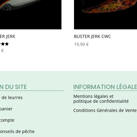
ER JERK
BUSTER JERK CWC
19,90
€
0
€
N DU SITE
INFORMATION LÉGAL
Mentions légales et
 de leurres
politique de confidentialité
panier
Conditions Générales de Vente
compte
onseils de pêche