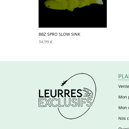
BBZ SPRO SLOW SINK
34,99
€
PLA
Vente
Mon 
Mon 
Nos c
Quest