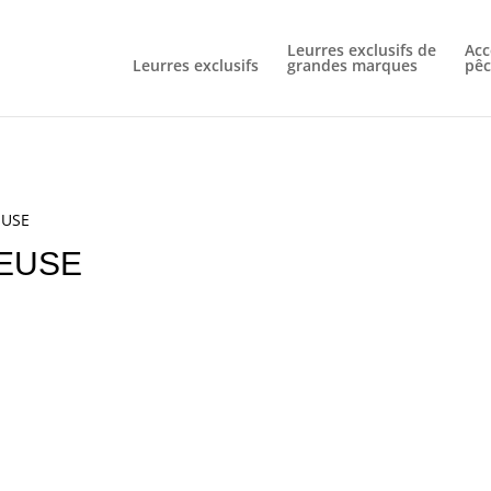
Livraison gratuite à partir de 60€ d'achat
Leurres exclusifs de
Acc
Leurres exclusifs
grandes marques
pêc
EUSE
EUSE