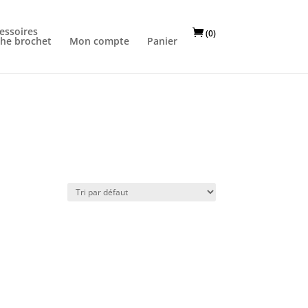
essoires
(0)
he brochet
Mon compte
Panier