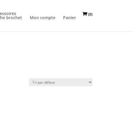
essoires
(0)
he brochet
Mon compte
Panier