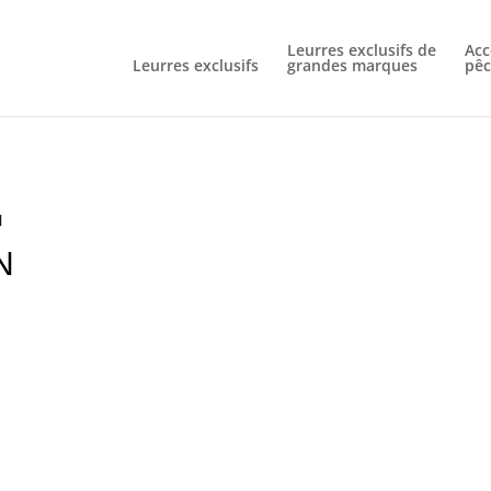
Livraison gratuite à partir de 60€ d'achat
Leurres exclusifs de
Acc
Leurres exclusifs
grandes marques
pêc
N
N