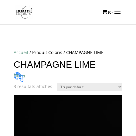
Livraison gratuite à partir de 60€ d'achat
(0)
Accueil
/ Produit Coloris / CHAMPAGNE LIME
CHAMPAGNE LIME
Filtrer
3 résultats affichés
Marques de
produits
BERKLEY
(0)
CWC
(0)