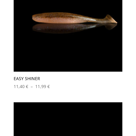
EASY SHINER
Plage
11,40
€
–
11,99
€
de
prix :
11,40 €
à
11,99 €