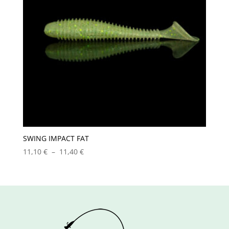
SWING IMPACT FAT
Plage
11,10
€
–
11,40
€
de
prix :
11,10 €
à
11,40 €